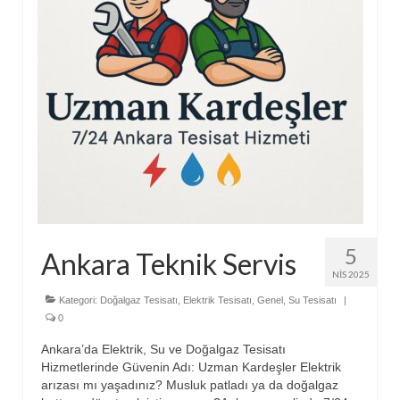
5
Ankara Teknik Servis
NIS 2025
Kategori:
Doğalgaz Tesisatı
,
Elektrik Tesisatı
,
Genel
,
Su Tesisatı
|
0
Ankara’da Elektrik, Su ve Doğalgaz Tesisatı
Hizmetlerinde Güvenin Adı: Uzman Kardeşler Elektrik
arızası mı yaşadınız? Musluk patladı ya da doğalgaz