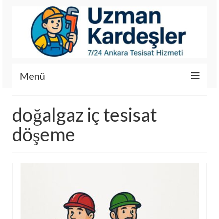
Menü
İletişim
doğalgaz iç tesisat
Hizmetlerimiz
döşeme
Hakkımızda
Fotoğraf Galerisi