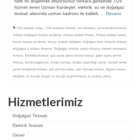
hattı mı döşetmek istiyorsunuz?Ankara genelinde 7/24
hizmet veren Uzman Kardeşler, elektrik, su ve doğalgaz
tesisatı alanında uzman kadrosu ile kaliteli, …
Devamı
7/24 elektrik ustası
,
7/24 tesisatçı Ankara
,
acil elektrikçi
,
acil elektrikçi Ankara
,
Ankara doğalgaz tesisat yenileme
,
Ankara tesisat firması
,
Ankara tesisat ustası
,
banyo tesisat yenileme
,
banyo tesisatı değişimi
,
doğalgaz boru döşeme Ankara
,
doğalgaz iç tesisat döşeme
,
Doğalgaz tesisatı ustası Ankara
,
elektrik tesisatçısı
Ankara
,
Elektrikçi Ankara
,
gaz açma işlemi öncesi tesisat
,
gider açma servisi
Ankara
,
kombi bağlantısı
,
kombi montajı
,
lavabo tıkanıklığı açma
,
musluk tamiri
,
petek temizleme Ankara
,
priz montaj ustası
,
priz montajı Ankara
,
sigorta kutusu
değişimi
,
su kaçağı tespiti
,
su kaçağı tespiti Ankara
,
su tesisat ustası
Hizmetlerimiz
Doğalgaz Tesisatı
Elektrik Tesisatı
Genel