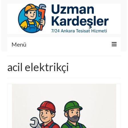
Menü
İletişim
acil elektrikçi
Hizmetlerimiz
Hakkımızda
Fotoğraf Galerisi