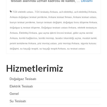
tesisatı alanında uzman kadrosu ile kaliteli, …
Devamı
7/24 elektrik ustası
,
7/24 tesisatçı Ankara
,
acil elektrikçi
,
acil elektrikçi Ankara
,
Ankara doğalgaz tesisat yenileme
,
Ankara tesisat firması
,
Ankara tesisat ustası
,
banyo tesisat yenileme
,
banyo tesisatı değişimi
,
doğalgaz boru döşeme Ankara
,
doğalgaz iç tesisat döşeme
,
Doğalgaz tesisatı ustası Ankara
,
elektrik tesisatçısı
Ankara
,
Elektrikçi Ankara
,
gaz açma işlemi öncesi tesisat
,
gider açma servisi
Ankara
,
kombi bağlantısı
,
kombi montajı
,
lavabo tıkanıklığı açma
,
musluk tamiri
,
petek temizleme Ankara
,
priz montaj ustası
,
priz montajı Ankara
,
sigorta kutusu
değişimi
,
su kaçağı tespiti
,
su kaçağı tespiti Ankara
,
su tesisat ustası
Hizmetlerimiz
Doğalgaz Tesisatı
Elektrik Tesisatı
Genel
Su Tesisatı