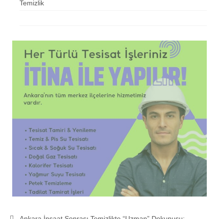
Temizlik
Ankara İnşaat Sonrası Temizlikte “Uzman” Dokunuşu: