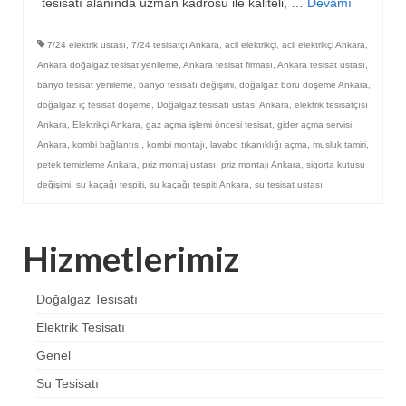
tesisatı alanında uzman kadrosu ile kaliteli, …
Devamı
7/24 elektrik ustası
,
7/24 tesisatçı Ankara
,
acil elektrikçi
,
acil elektrikçi Ankara
,
Ankara doğalgaz tesisat yenileme
,
Ankara tesisat firması
,
Ankara tesisat ustası
,
banyo tesisat yenileme
,
banyo tesisatı değişimi
,
doğalgaz boru döşeme Ankara
,
doğalgaz iç tesisat döşeme
,
Doğalgaz tesisatı ustası Ankara
,
elektrik tesisatçısı
Ankara
,
Elektrikçi Ankara
,
gaz açma işlemi öncesi tesisat
,
gider açma servisi
Ankara
,
kombi bağlantısı
,
kombi montajı
,
lavabo tıkanıklığı açma
,
musluk tamiri
,
petek temizleme Ankara
,
priz montaj ustası
,
priz montajı Ankara
,
sigorta kutusu
değişimi
,
su kaçağı tespiti
,
su kaçağı tespiti Ankara
,
su tesisat ustası
Hizmetlerimiz
Doğalgaz Tesisatı
Elektrik Tesisatı
Genel
Su Tesisatı