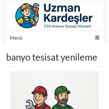
Menü
İletişim
banyo tesisat yenileme
Hizmetlerimiz
Hakkımızda
Fotoğraf Galerisi