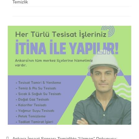
Temizlik
Ankara İnşaat Sonrası Temizlikte “Uzman” Dokunuşu: