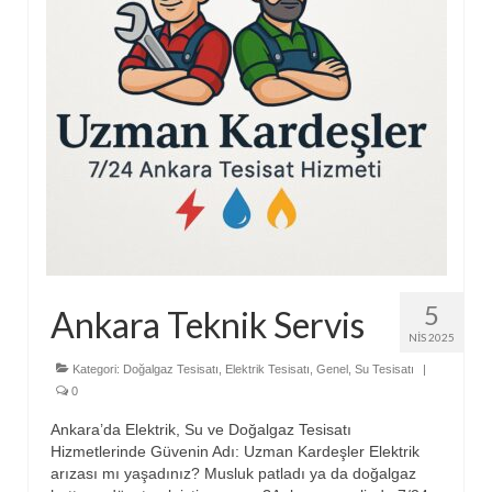
5
Ankara Teknik Servis
NIS 2025
Kategori:
Doğalgaz Tesisatı
,
Elektrik Tesisatı
,
Genel
,
Su Tesisatı
|
0
Ankara’da Elektrik, Su ve Doğalgaz Tesisatı
Hizmetlerinde Güvenin Adı: Uzman Kardeşler Elektrik
arızası mı yaşadınız? Musluk patladı ya da doğalgaz