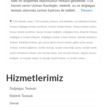
hattı mı döşetmek istiyorsunuz?Ankara genelinde 7/24
hizmet veren Uzman Kardeşler, elektrik, su ve doğalgaz
tesisatı alanında uzman kadrosu ile kaliteli, …
Devamı
7/24 elektrik ustası
,
7/24 tesisatçı Ankara
,
acil elektrikçi
,
acil elektrikçi Ankara
,
Ankara doğalgaz tesisat yenileme
,
Ankara tesisat firması
,
Ankara tesisat ustası
,
banyo tesisat yenileme
,
banyo tesisatı değişimi
,
doğalgaz boru döşeme Ankara
,
doğalgaz iç tesisat döşeme
,
Doğalgaz tesisatı ustası Ankara
,
elektrik tesisatçısı
Ankara
,
Elektrikçi Ankara
,
gaz açma işlemi öncesi tesisat
,
gider açma servisi
Ankara
,
kombi bağlantısı
,
kombi montajı
,
lavabo tıkanıklığı açma
,
musluk tamiri
,
petek temizleme Ankara
,
priz montaj ustası
,
priz montajı Ankara
,
sigorta kutusu
değişimi
,
su kaçağı tespiti
,
su kaçağı tespiti Ankara
,
su tesisat ustası
Hizmetlerimiz
Doğalgaz Tesisatı
Elektrik Tesisatı
Genel