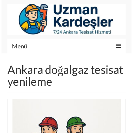
Menü
İletişim
Ankara doğalgaz tesisat
Hizmetlerimiz
yenileme
Hakkımızda
Fotoğraf Galerisi