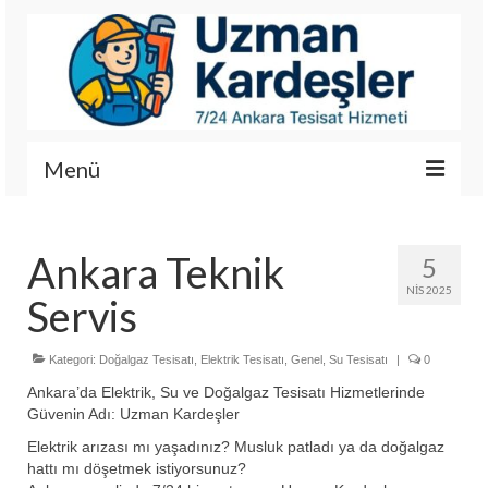
Menü
İletişim
Ankara Teknik
5
Hizmetlerimiz
NIS 2025
Servis
Hakkımızda
Fotoğraf Galerisi
Kategori:
Doğalgaz Tesisatı
,
Elektrik Tesisatı
,
Genel
,
Su Tesisatı
|
0
Ankara’da Elektrik, Su ve Doğalgaz Tesisatı Hizmetlerinde
Güvenin Adı: Uzman Kardeşler
Elektrik arızası mı yaşadınız? Musluk patladı ya da doğalgaz
hattı mı döşetmek istiyorsunuz?