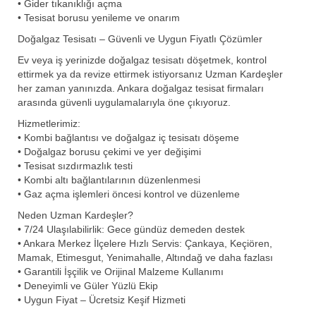
• Gider tıkanıklığı açma
• Tesisat borusu yenileme ve onarım
Doğalgaz Tesisatı – Güvenli ve Uygun Fiyatlı Çözümler
Ev veya iş yerinizde doğalgaz tesisatı döşetmek, kontrol
ettirmek ya da revize ettirmek istiyorsanız Uzman Kardeşler
her zaman yanınızda. Ankara doğalgaz tesisat firmaları
arasında güvenli uygulamalarıyla öne çıkıyoruz.
Hizmetlerimiz:
• Kombi bağlantısı ve doğalgaz iç tesisatı döşeme
• Doğalgaz borusu çekimi ve yer değişimi
• Tesisat sızdırmazlık testi
• Kombi altı bağlantılarının düzenlenmesi
• Gaz açma işlemleri öncesi kontrol ve düzenleme
Neden Uzman Kardeşler?
• 7/24 Ulaşılabilirlik: Gece gündüz demeden destek
• Ankara Merkez İlçelere Hızlı Servis: Çankaya, Keçiören,
Mamak, Etimesgut, Yenimahalle, Altındağ ve daha fazlası
• Garantili İşçilik ve Orijinal Malzeme Kullanımı
• Deneyimli ve Güler Yüzlü Ekip
• Uygun Fiyat – Ücretsiz Keşif Hizmeti