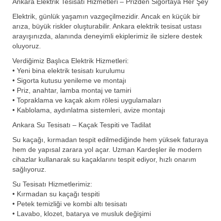
Ankara Elektrik Tesisatı Hizmetleri – Prizden Sigortaya Her Şey
Elektrik, günlük yaşamın vazgeçilmezidir. Ancak en küçük bir
arıza, büyük riskler oluşturabilir. Ankara elektrik tesisat ustası
arayışınızda, alanında deneyimli ekiplerimiz ile sizlere destek
oluyoruz.
Verdiğimiz Başlıca Elektrik Hizmetleri:
• Yeni bina elektrik tesisatı kurulumu
• Sigorta kutusu yenileme ve montajı
• Priz, anahtar, lamba montaj ve tamiri
• Topraklama ve kaçak akım rölesi uygulamaları
• Kablolama, aydınlatma sistemleri, avize montajı
Ankara Su Tesisatı – Kaçak Tespiti ve Tadilat
Su kaçağı, kırmadan tespit edilmediğinde hem yüksek faturaya
hem de yapısal zarara yol açar. Uzman Kardeşler ile modern
cihazlar kullanarak su kaçaklarını tespit ediyor, hızlı onarım
sağlıyoruz.
Su Tesisatı Hizmetlerimiz:
• Kırmadan su kaçağı tespiti
• Petek temizliği ve kombi altı tesisatı
• Lavabo, klozet, batarya ve musluk değişimi