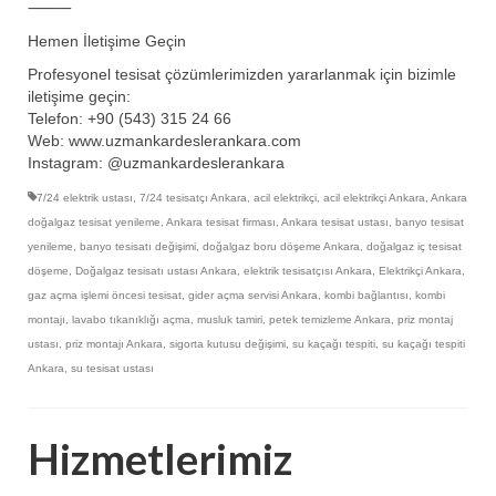
⸻
Hemen İletişime Geçin
Profesyonel tesisat çözümlerimizden yararlanmak için bizimle
iletişime geçin:
Telefon: +90 (543) 315 24 66
Web: www.uzmankardeslerankara.com
Instagram: @uzmankardeslerankara
7/24 elektrik ustası
,
7/24 tesisatçı Ankara
,
acil elektrikçi
,
acil elektrikçi Ankara
,
Ankara
doğalgaz tesisat yenileme
,
Ankara tesisat firması
,
Ankara tesisat ustası
,
banyo tesisat
yenileme
,
banyo tesisatı değişimi
,
doğalgaz boru döşeme Ankara
,
doğalgaz iç tesisat
döşeme
,
Doğalgaz tesisatı ustası Ankara
,
elektrik tesisatçısı Ankara
,
Elektrikçi Ankara
,
gaz açma işlemi öncesi tesisat
,
gider açma servisi Ankara
,
kombi bağlantısı
,
kombi
montajı
,
lavabo tıkanıklığı açma
,
musluk tamiri
,
petek temizleme Ankara
,
priz montaj
ustası
,
priz montajı Ankara
,
sigorta kutusu değişimi
,
su kaçağı tespiti
,
su kaçağı tespiti
Ankara
,
su tesisat ustası
Hizmetlerimiz