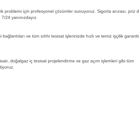
ktrik problemi için profesyonel çözümler sunuyoruz. Sigorta arızası, priz d
 7/24 yanınızdayız.
ağlantıları ve tüm sıhhi tesisat işlerinizde hızlı ve temiz işçilik garanti
satı, doğalgaz iç tesisat projelendirme ve gaz açım işlemleri gibi tüm
tiyoruz.