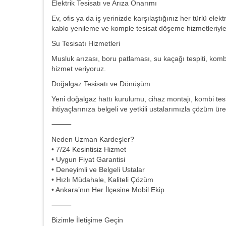
Elektrik Tesisatı ve Arıza Onarımı
Ev, ofis ya da iş yerinizde karşılaştığınız her türlü ele
kablo yenileme ve komple tesisat döşeme hizmetleriyle
Su Tesisatı Hizmetleri
Musluk arızası, boru patlaması, su kaçağı tespiti, kombi b
hizmet veriyoruz.
Doğalgaz Tesisatı ve Dönüşüm
Yeni doğalgaz hattı kurulumu, cihaz montajı, kombi tesi
ihtiyaçlarınıza belgeli ve yetkili ustalarımızla çözüm üre
⸻
Neden Uzman Kardeşler?
• 7/24 Kesintisiz Hizmet
• Uygun Fiyat Garantisi
• Deneyimli ve Belgeli Ustalar
• Hızlı Müdahale, Kaliteli Çözüm
• Ankara’nın Her İlçesine Mobil Ekip
⸻
Bizimle İletişime Geçin