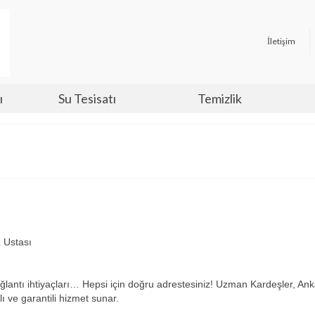
İletişim
ı
Su Tesisatı
Temizlik
 Ustası
bağlantı ihtiyaçları… Hepsi için doğru adrestesiniz! Uzman Kardeşler, Ank
ı ve garantili hizmet sunar.