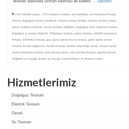
tesisatı alanında uzman kadrosu ile kaliteli, …
Devamı
7/24 elektrik ustası
,
7/24 tesisatçı Ankara
,
acil elektrikçi
,
acil elektrikçi Ankara
,
Ankara doğalgaz tesisat yenileme
,
Ankara tesisat firması
,
Ankara tesisat ustası
,
banyo tesisat yenileme
,
banyo tesisatı değişimi
,
doğalgaz boru döşeme Ankara
,
doğalgaz iç tesisat döşeme
,
Doğalgaz tesisatı ustası Ankara
,
elektrik tesisatçısı
Ankara
,
Elektrikçi Ankara
,
gaz açma işlemi öncesi tesisat
,
gider açma servisi
Ankara
,
kombi bağlantısı
,
kombi montajı
,
lavabo tıkanıklığı açma
,
musluk tamiri
,
petek temizleme Ankara
,
priz montaj ustası
,
priz montajı Ankara
,
sigorta kutusu
değişimi
,
su kaçağı tespiti
,
su kaçağı tespiti Ankara
,
su tesisat ustası
Hizmetlerimiz
Doğalgaz Tesisatı
Elektrik Tesisatı
Genel
Su Tesisatı