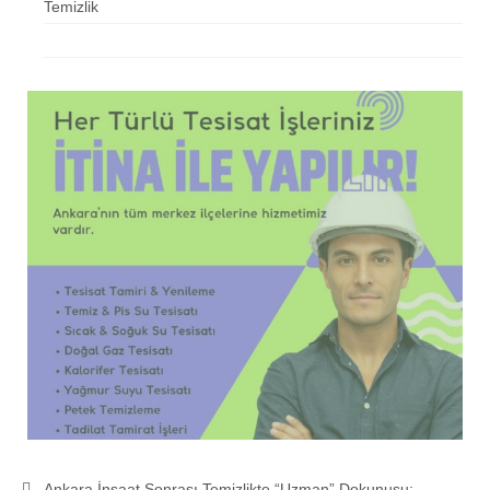
Temizlik
Ankara İnşaat Sonrası Temizlikte “Uzman” Dokunuşu: