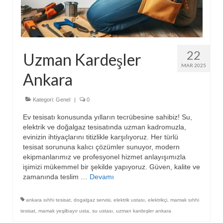
22
Uzman Kardeşler
MAR 2025
Ankara
Kategori:
Genel
|
0
Ev tesisatı konusunda yılların tecrübesine sahibiz! Su,
elektrik ve doğalgaz tesisatında uzman kadromuzla,
evinizin ihtiyaçlarını titizlikle karşılıyoruz. Her türlü
tesisat sorununa kalıcı çözümler sunuyor, modern
ekipmanlarımız ve profesyonel hizmet anlayışımızla
işimizi mükemmel bir şekilde yapıyoruz. Güven, kalite ve
zamanında teslim …
Devamı
ankara sıhhi tesisat
,
dogalgaz servisi
,
elektrik ustası
,
elektrikçi
,
mamak sıhhi
tesisat
,
mamak yeşilbayır usta
,
su ustası
,
uzman kardeşler ankara