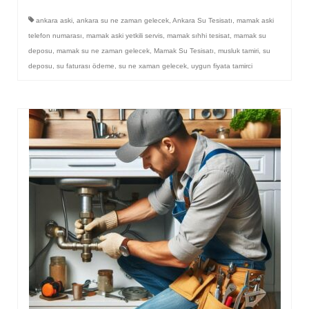
ankara aski
,
ankara su ne zaman gelecek
,
Ankara Su Tesisatı
,
mamak aski
telefon numarası
,
mamak aski yetkili servis
,
mamak sıhhi tesisat
,
mamak su
deposu
,
mamak su ne zaman gelecek
,
Mamak Su Tesisatı
,
musluk tamiri
,
su
deposu
,
su faturası ödeme
,
su ne xaman gelecek
,
uygun fiyata tamirci