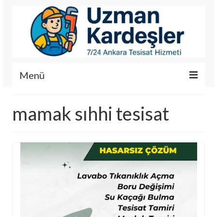
Menü
İletişim
mamak sıhhi tesisat
Hizmetlerimiz
Hakkımızda
Fotoğraf Galerisi