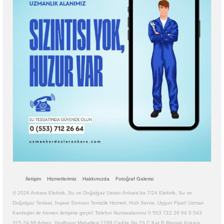
İletişim
Hizmetlerimiz
Hakkımızda
Fotoğraf Galerisi
© 2026 Ankara Elektrik, Su ve Doğalgaz Ustası Ankara’da 7/24 Elektrik, Su ve
Doğalgaz Tesisat, İnşaat Sonrası Temizlik Hizmeti. Hızlı Servis, Uygun Fiyat! Uzman
Kardeşler ile hemen iletişime geçin! Telefon Numaralarımız 0 553 712 26 64 0 543
315 24 66 Adres: Yeşilbayır Mahallesi 1768 Cadde No:23 C Kat B Mamak Ankara