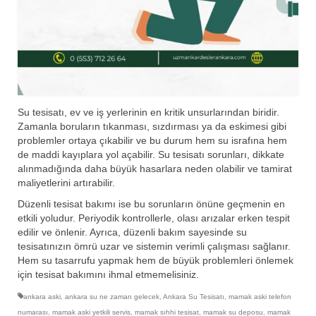
Su tesisatı, ev ve iş yerlerinin en kritik unsurlarından biridir.
Zamanla boruların tıkanması, sızdırması ya da eskimesi gibi
problemler ortaya çıkabilir ve bu durum hem su israfına hem
de maddi kayıplara yol açabilir. Su tesisatı sorunları, dikkate
alınmadığında daha büyük hasarlara neden olabilir ve tamirat
maliyetlerini artırabilir.
Düzenli tesisat bakımı ise bu sorunların önüne geçmenin en
etkili yoludur. Periyodik kontrollerle, olası arızalar erken tespit
edilir ve önlenir. Ayrıca, düzenli bakım sayesinde su
tesisatınızın ömrü uzar ve sistemin verimli çalışması sağlanır.
Hem su tasarrufu yapmak hem de büyük problemleri önlemek
için tesisat bakımını ihmal etmemelisiniz.
ankara aski
,
ankara su ne zaman gelecek
,
Ankara Su Tesisatı
,
mamak aski telefon
numarası
,
mamak aski yetkili servis
,
mamak sıhhi tesisat
,
mamak su deposu
,
mamak