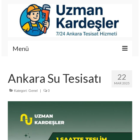
Menü
İletişim
Ankara Su Tesisatı
22
Hizmetlerimiz
MAR 2025
Hakkımızda
Kategori:
Genel
|
0
Fotoğraf Galerisi