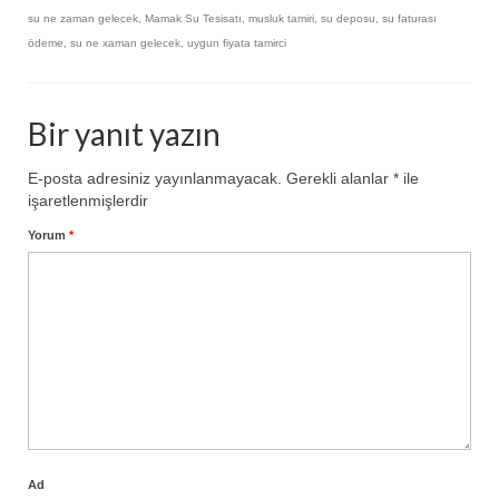
su ne zaman gelecek
,
Mamak Su Tesisatı
,
musluk tamiri
,
su deposu
,
su faturası
ödeme
,
su ne xaman gelecek
,
uygun fiyata tamirci
Bir yanıt yazın
E-posta adresiniz yayınlanmayacak.
Gerekli alanlar
*
ile
işaretlenmişlerdir
Yorum
*
Ad