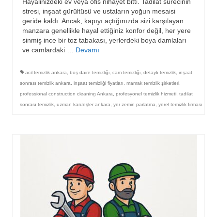
Hayalinizdeki ev veya ofis nihayet bitti. Tadilat sürecinin
stresi, inşaat gürültüsü ve ustaların yoğun mesaisi
geride kaldı. Ancak, kapıyı açtığınızda sizi karşılayan
manzara genellikle hayal ettiğiniz konfor değil, her yere
sinmiş ince bir toz tabakası, yerlerdeki boya damlaları
ve camlardaki …
Devamı
acil temizlik ankara
,
boş daire temizliği
,
cam temizliği
,
detaylı temizlik
,
inşaat
sonrası temizlik ankara
,
inşaat temizliği fiyatları
,
mamak temizlik şirketleri
,
professional construction cleaning Ankara
,
profesyonel temizlik hizmeti
,
tadilat
sonrası temizlik
,
uzman kardeşler ankara
,
yer zemin parlatma
,
yerel temizlik firması