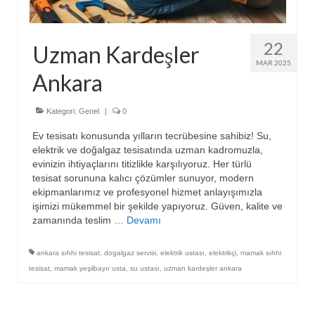
22
Uzman Kardeşler
MAR 2025
Ankara
Kategori:
Genel
|
0
Ev tesisatı konusunda yılların tecrübesine sahibiz! Su,
elektrik ve doğalgaz tesisatında uzman kadromuzla,
evinizin ihtiyaçlarını titizlikle karşılıyoruz. Her türlü
tesisat sorununa kalıcı çözümler sunuyor, modern
ekipmanlarımız ve profesyonel hizmet anlayışımızla
işimizi mükemmel bir şekilde yapıyoruz. Güven, kalite ve
zamanında teslim …
Devamı
ankara sıhhi tesisat
,
dogalgaz servisi
,
elektrik ustası
,
elektrikçi
,
mamak sıhhi
tesisat
,
mamak yeşilbayır usta
,
su ustası
,
uzman kardeşler ankara