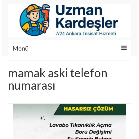
Menü
İletişim
mamak aski telefon
Hizmetlerimiz
numarası
Hakkımızda
Fotoğraf Galerisi