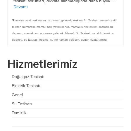
tesisatı sorunları, dikkate alınmadığında daha büyük …
Devamı
ankara aski
,
ankara su ne zaman gelecek
,
Ankara Su Tesisatı
,
mamak aski
telefon numarası
,
mamak aski yetkili servis
,
mamak sıhhi tesisat
,
mamak su
deposu
,
mamak su ne zaman gelecek
,
Mamak Su Tesisatı
,
musluk tamiri
,
su
deposu
,
su faturası ödeme
,
su ne xaman gelecek
,
uygun fiyata tamirci
Hizmetlerimiz
Doğalgaz Tesisatı
Elektrik Tesisatı
Genel
Su Tesisatı
Temizlik