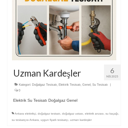
6
Uzman Kardeşler
NIS 2025
Kategori:
Doğalgaz Tesisatı
,
Elektrik Tesisatı
,
Genel
,
Su Tesisatı
|
0
Elektrik Su Tesisatı Doğalgaz Genel
Ankara elektrikçi
,
doğalgaz tesisatı
,
doğalgaz ustası
,
elektrik arızası
,
su kaçağı
,
su tesisatçısı Ankara
,
uygun fiyatlı tesisatçı
,
uzman kardeşler