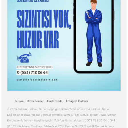
İletişim
Hizmetlerimiz
Hakkımızda
Fotoğraf Galerisi
© 2026 Ankara Elektrik, Su ve Doğalgaz Ustası Ankara’da 7/24 Elektrik, Su ve
Doğalgaz Tesisat, İnşaat Sonrası Temizlik Hizmeti. Hızlı Servis, Uygun Fiyat! Uzman
Kardeşler ile hemen iletişime geçin! Telefon Numaralarımız 0 553 712 26 64 0 543
315 24 66 Adres: Yeşilbayır Mahallesi 1768 Cadde No:23 C Kat B Mamak Ankara