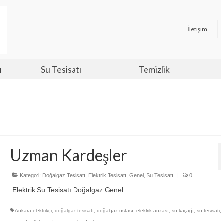
İletişim
ı
Su Tesisatı
Temizlik
Uzman Kardeşler
Kategori:
Doğalgaz Tesisatı
,
Elektrik Tesisatı
,
Genel
,
Su Tesisatı
|
0
Elektrik Su Tesisatı Doğalgaz Genel
Ankara elektrikçi
,
doğalgaz tesisatı
,
doğalgaz ustası
,
elektrik arızası
,
su kaçağı
,
su tesisat