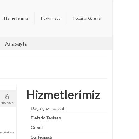
Hizmetlerimiz
Hakkımızda
Fotoğraf Galerisi
Anasayfa
Hizmetlerimiz
6
NIS 2025
Doğalgaz Tesisatı
Elektrik Tesisatı
Genel
çısı Ankara
,
Su Tesisatı