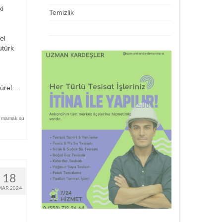
ki
Temizlik
el
utürk
Hürel …
,
mamak su
18
MAR 2024