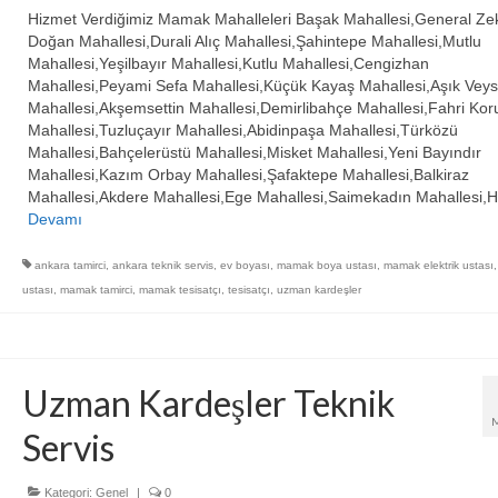
Hizmet Verdiğimiz Mamak Mahalleleri Başak Mahallesi,General Ze
Doğan Mahallesi,Durali Alıç Mahallesi,Şahintepe Mahallesi,Mutlu
Mahallesi,Yeşilbayır Mahallesi,Kutlu Mahallesi,Cengizhan
Mahallesi,Peyami Sefa Mahallesi,Küçük Kayaş Mahallesi,Aşık Veys
Mahallesi,Akşemsettin Mahallesi,Demirlibahçe Mahallesi,Fahri Kor
Mahallesi,Tuzluçayır Mahallesi,Abidinpaşa Mahallesi,Türközü
Mahallesi,Bahçelerüstü Mahallesi,Misket Mahallesi,Yeni Bayındır
Mahallesi,Kazım Orbay Mahallesi,Şafaktepe Mahallesi,Balkiraz
Mahallesi,Akdere Mahallesi,Ege Mahallesi,Saimekadın Mahallesi,
Devamı
ankara tamirci
,
ankara teknik servis
,
ev boyası
,
mamak boya ustası
,
mamak elektrik ustası
ustası
,
mamak tamirci
,
mamak tesisatçı
,
tesisatçı
,
uzman kardeşler
Uzman Kardeşler Teknik
Servis
Kategori:
Genel
|
0