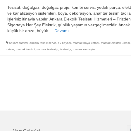
Tesisat, doğalgaz, doğalgaz proje, kombi servis, yedek parça, elekt
ve kanalizasyon sistemleri, boya, dekorasyon, anahtar teslim tadila
işleriniz itinayla yapılır. Ankara Elektrik Tesisatı Hizmetleri – Prizden
Sigortaya Her Şey Elektrik, günlük yaşamın vazgeçilmezidir. Ancak
küçük bir arıza, büyük …
Devamı
ankara tamirci
,
ankara teknik servis
,
ev boyası
,
mamak boya ustası
,
mamak elektrik ustası
ustası
,
mamak tamirci
,
mamak tesisatçı
,
tesisatçı
,
uzman kardeşler
Yazı Galerisi