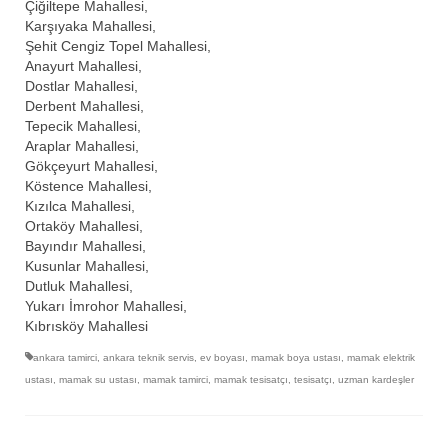
Çiğiltepe Mahallesi,
Karşıyaka Mahallesi,
Şehit Cengiz Topel Mahallesi,
Anayurt Mahallesi,
Dostlar Mahallesi,
Derbent Mahallesi,
Tepecik Mahallesi,
Araplar Mahallesi,
Gökçeyurt Mahallesi,
Köstence Mahallesi,
Kızılca Mahallesi,
Ortaköy Mahallesi,
Bayındır Mahallesi,
Kusunlar Mahallesi,
Dutluk Mahallesi,
Yukarı İmrohor Mahallesi,
Kıbrısköy Mahallesi
ankara tamirci
,
ankara teknik servis
,
ev boyası
,
mamak boya ustası
,
mamak elektrik
ustası
,
mamak su ustası
,
mamak tamirci
,
mamak tesisatçı
,
tesisatçı
,
uzman kardeşler