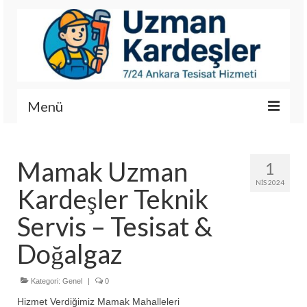
Menü
İletişim
Mamak Uzman
1
Hizmetlerimiz
NIS 2024
Kardeşler Teknik
Hakkımızda
Servis – Tesisat &
Fotoğraf Galerisi
Doğalgaz
Kategori:
Genel
|
0
Hizmet Verdiğimiz Mamak Mahalleleri