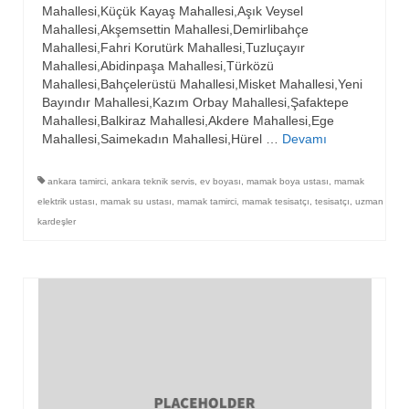
Mahallesi,Küçük Kayaş Mahallesi,Aşık Veysel
Mahallesi,Akşemsettin Mahallesi,Demirlibahçe
Mahallesi,Fahri Korutürk Mahallesi,Tuzluçayır
Mahallesi,Abidinpaşa Mahallesi,Türközü
Mahallesi,Bahçelerüstü Mahallesi,Misket Mahallesi,Yeni
Bayındır Mahallesi,Kazım Orbay Mahallesi,Şafaktepe
Mahallesi,Balkiraz Mahallesi,Akdere Mahallesi,Ege
Mahallesi,Saimekadın Mahallesi,Hürel …
Devamı
ankara tamirci
,
ankara teknik servis
,
ev boyası
,
mamak boya ustası
,
mamak
elektrik ustası
,
mamak su ustası
,
mamak tamirci
,
mamak tesisatçı
,
tesisatçı
,
uzman
kardeşler