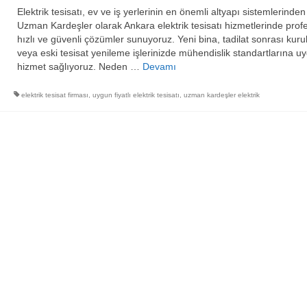
Elektrik tesisatı, ev ve iş yerlerinin en önemli altyapı sistemlerinden b
Uzman Kardeşler olarak Ankara elektrik tesisatı hizmetlerinde prof
hızlı ve güvenli çözümler sunuyoruz. Yeni bina, tadilat sonrası kur
veya eski tesisat yenileme işlerinizde mühendislik standartlarına u
hizmet sağlıyoruz. Neden …
Devamı
elektrik tesisat firması
,
uygun fiyatlı elektrik tesisatı
,
uzman kardeşler elektrik