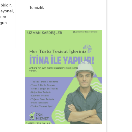
iridir.
Temizlik
esyonel,
ulum
ygun