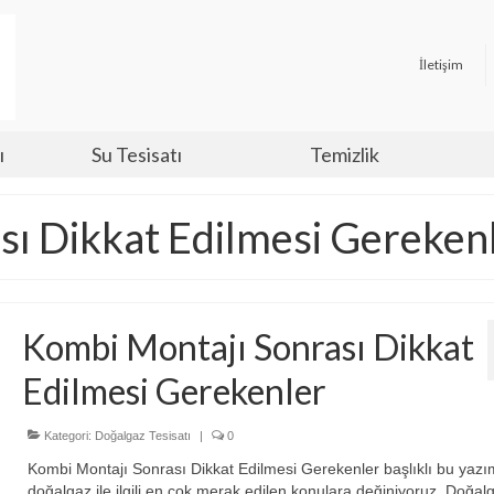
İletişim
ı
Su Tesisatı
Temizlik
sı Dikkat Edilmesi Gereken
Kombi Montajı Sonrası Dikkat
Edilmesi Gerekenler
Kategori:
Doğalgaz Tesisatı
|
0
Kombi Montajı Sonrası Dikkat Edilmesi Gerekenler başlıklı bu yazı
doğalgaz ile ilgili en çok merak edilen konulara değiniyoruz. Doğal