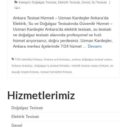
Kategori:
Doğalgaz Tesisatı
,
Elektrik Tesisatı
,
Genel
,
Su Tesisatı
|
0
Ankara Tesisat Hizmeti – Uzman Kardeşler Ankara’da
Elektrik, Su ve Doğalgaz Tesisatında Güvenilir Hizmet –
Uzman Kardeşler Ankara’da elektrik tesisatı, su tesisatı
ve doğalgaz tesisatı alanında profesyonel ve hızlı
hizmet arıyorsanız, doğru yerdesiniz. Uzman Kardeşler,
Ankara merkez ilçelerinde 7/24 hizmet …
Devamı
7/24 elektrikçi Ankara
,
Ankara acil tesisatçı
,
ankara doğalgaz tesisat ustası
,
Ankara tesisatçı
,
doğalgaz iç tesisat firmaları
,
elektrik tesisat ustası Ankara
,
su
kaçağı tespiti Ankara
,
tesisat hizmetleri Ankara
Hizmetlerimiz
Doğalgaz Tesisatı
Elektrik Tesisatı
Genel