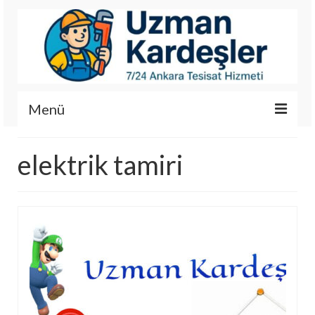
Menü
İletişim
elektrik tamiri
Hizmetlerimiz
Hakkımızda
Fotoğraf Galerisi