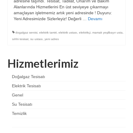
adresine taşındı. Tesisat, Tadilat, Onarım ve Bakım
Alanlarında Hizmetlerini En üst seviyeye çıkarmayı
amaçlayan işletmemiz artık yeni adresinde ! Duyuru:
Yeni Adresimizde Sizlerleyiz! Değerli …
Devamı
dogalgaz servisi
,
elektrik tamiri
,
elektrik ustası
,
elektrikçi
,
mamak yeşilbayır usta
,
sıhhi tesisat
,
su ustası
,
yeni adres
Hizmetlerimiz
Doğalgaz Tesisatı
Elektrik Tesisatı
Genel
Su Tesisatı
Temizlik