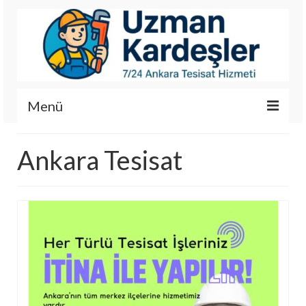
Menü
İletişim
Ankara Tesisat
Hizmetlerimiz
Hakkımızda
Fotoğraf Galerisi