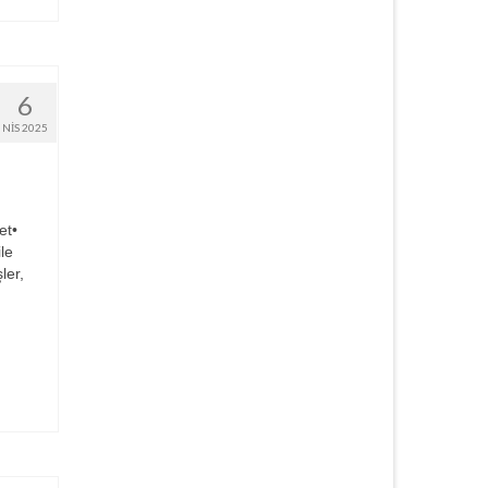
6
NIS 2025
et•
le
ler,