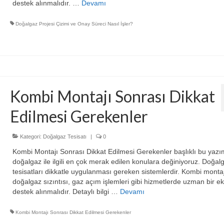
destek alınmalıdır. …
Devamı
Doğalgaz Projesi Çizimi ve Onay Süreci Nasıl İşler?
Kombi Montajı Sonrası Dikkat
Edilmesi Gerekenler
Kategori:
Doğalgaz Tesisatı
|
0
Kombi Montajı Sonrası Dikkat Edilmesi Gerekenler başlıklı bu yazı
doğalgaz ile ilgili en çok merak edilen konulara değiniyoruz. Doğal
tesisatları dikkatle uygulanması gereken sistemlerdir. Kombi montaj
doğalgaz sızıntısı, gaz açım işlemleri gibi hizmetlerde uzman bir ek
destek alınmalıdır. Detaylı bilgi …
Devamı
Kombi Montajı Sonrası Dikkat Edilmesi Gerekenler