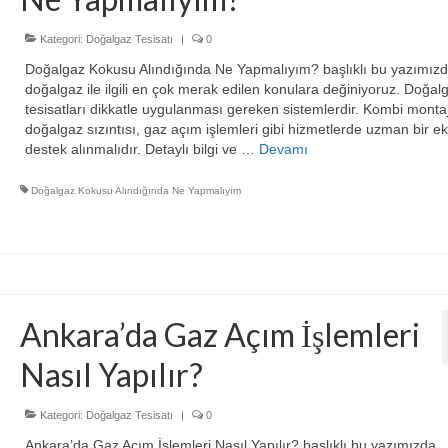
Kategori:
Doğalgaz Tesisatı
|
0
Doğalgaz Kokusu Alındığında Ne Yapmalıyım? başlıklı bu yazımızd
doğalgaz ile ilgili en çok merak edilen konulara değiniyoruz. Doğal
tesisatları dikkatle uygulanması gereken sistemlerdir. Kombi montaj
doğalgaz sızıntısı, gaz açım işlemleri gibi hizmetlerde uzman bir ek
destek alınmalıdır. Detaylı bilgi ve …
Devamı
Doğalgaz Kokusu Alındığında Ne Yapmalıyım
Ankara’da Gaz Açım İşlemleri
Nasıl Yapılır?
Kategori:
Doğalgaz Tesisatı
|
0
Ankara’da Gaz Açım İşlemleri Nasıl Yapılır? başlıklı bu yazımızda,