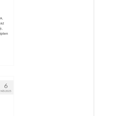
a,
gaz
ı,
ipten
6
NIS 2025