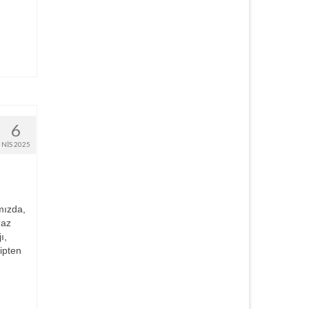
6
NIS 2025
mızda,
gaz
ı,
ipten