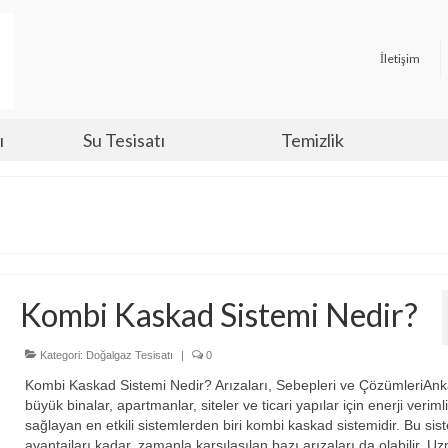
İletişim
ı
Su Tesisatı
Temizlik
Kombi Kaskad Sistemi Nedir?
Kategori:
Doğalgaz Tesisatı
|
0
Kombi Kaskad Sistemi Nedir? Arızaları, Sebepleri ve ÇözümleriAnk
büyük binalar, apartmanlar, siteler ve ticari yapılar için enerji verimlil
sağlayan en etkili sistemlerden biri kombi kaskad sistemidir. Bu sis
avantajları kadar, zamanla karşılaşılan bazı arızaları da olabilir. U