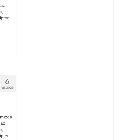
gaz
ı,
ipten
6
NIS 2025
ımızda,
gaz
ı,
ipten