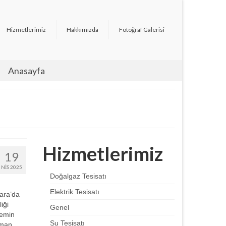
Hizmetlerimiz
Hakkımızda
Fotoğraf Galerisi
Anasayfa
Hizmetlerimiz
19
NIS 2025
Doğalgaz Tesisatı
Elektrik Tesisatı
ara’da
iği
Genel
temin
Su Tesisatı
zman