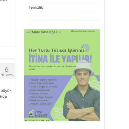
Temizlik
6
NIS 2025
, büyük
nında