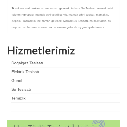
ankara aski
,
ankara su ne zaman gelecek
,
Ankara Su Tesisatı
,
mamak aski
telefon numarası
,
mamak aski yetkili servis
,
mamak sıhhi tesisat
,
mamak su
deposu
,
mamak su ne zaman gelecek
,
Mamak Su Tesisatı
,
musluk tamiri
,
su
deposu
,
su faturası ödeme
,
su ne xaman gelecek
,
uygun fiyata tamirci
Hizmetlerimiz
Doğalgaz Tesisatı
Elektrik Tesisatı
Genel
Su Tesisatı
Temizlik