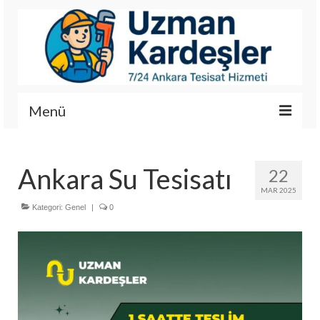
Menü
İletişim
Ankara Su Tesisatı
22
Hizmetlerimiz
MAR 2025
Hakkımızda
Kategori:
Genel
|
0
Fotoğraf Galerisi