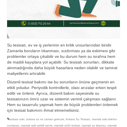
Su tesisatı, ev ve iş yerlerinin en kritik unsurlarından biridir.
Zamanla boruların tıkanması, sızdırması ya da eskimesi gibi
problemler ortaya çıkabilir ve bu durum hem su israfına hem
de maddi kayıplara yol açabilir. Su tesisatı sorunları, dikkate
alınmadığında daha büyük hasarlara neden olabilir ve tamirat
maliyetlerini artırabilir.
Düzenli tesisat bakımı ise bu sorunların önüne geçmenin en
etkili yoludur. Periyodik kontrollerle, olası arızalar erken tespit
edilir ve önlenir. Ayrıca, düzenli bakım sayesinde su
tesisatınızın ömrü uzar ve sistemin verimli çalışması sağlanır.
Hem su tasarrufu yapmak hem de büyük problemleri önlemek
için tesisat bakımını ihmal etmemelisiniz.
ankara aski
,
ankara su ne zaman gelecek
,
Ankara Su Tesisatı
,
mamak aski telefon
numarası
,
mamak aski yetkili servis
,
mamak sıhhi tesisat
,
mamak su deposu
,
mamak