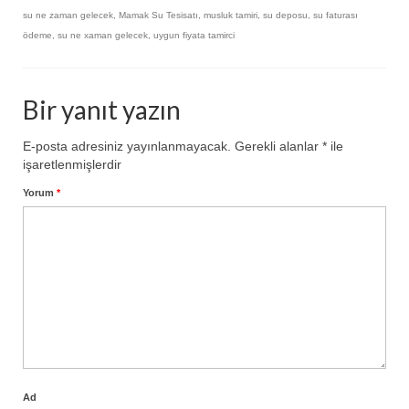
su ne zaman gelecek
,
Mamak Su Tesisatı
,
musluk tamiri
,
su deposu
,
su faturası
ödeme
,
su ne xaman gelecek
,
uygun fiyata tamirci
Bir yanıt yazın
E-posta adresiniz yayınlanmayacak.
Gerekli alanlar
*
ile
işaretlenmişlerdir
Yorum
*
Ad