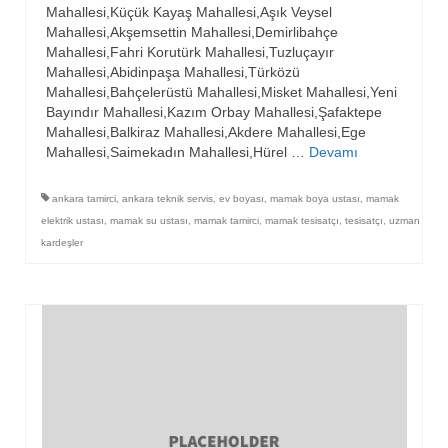
Mahallesi,Küçük Kayaş Mahallesi,Aşık Veysel
Mahallesi,Akşemsettin Mahallesi,Demirlibahçe
Mahallesi,Fahri Korutürk Mahallesi,Tuzluçayır
Mahallesi,Abidinpaşa Mahallesi,Türközü
Mahallesi,Bahçelerüstü Mahallesi,Misket Mahallesi,Yeni
Bayındır Mahallesi,Kazım Orbay Mahallesi,Şafaktepe
Mahallesi,Balkiraz Mahallesi,Akdere Mahallesi,Ege
Mahallesi,Saimekadın Mahallesi,Hürel …
Devamı
ankara tamirci
,
ankara teknik servis
,
ev boyası
,
mamak boya ustası
,
mamak
elektrik ustası
,
mamak su ustası
,
mamak tamirci
,
mamak tesisatçı
,
tesisatçı
,
uzman
kardeşler