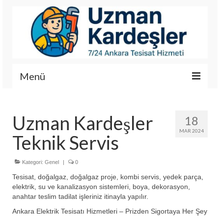
Menü
İletişim
Uzman Kardeşler
18
Hizmetlerimiz
MAR 2024
Teknik Servis
Hakkımızda
Fotoğraf Galerisi
Kategori:
Genel
|
0
Tesisat, doğalgaz, doğalgaz proje, kombi servis, yedek parça,
elektrik, su ve kanalizasyon sistemleri, boya, dekorasyon,
anahtar teslim tadilat işleriniz itinayla yapılır.
Ankara Elektrik Tesisatı Hizmetleri – Prizden Sigortaya Her Şey