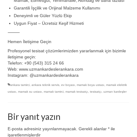
Mamak, Etimesgut, Yenimahalle, Altındağ ve daha fazlası
Garantili İşçilik ve Orijinal Malzeme Kullanımı
Deneyimli ve Güler Yüzlü Ekip
Uygun Fiyat – Ücretsiz Keşif Hizmeti
⸻
Hemen İletişime Geçin
Profesyonel tesisat çözümlerimizden yararlanmak için bizimle
iletişime geçin:
Telefon: +90 (543) 315 24 66
Web: www.uzmankardeslerankara.com
Instagram: @uzmankardeslerankara
ankara tamirci
,
ankara teknik servis
,
ev boyası
,
mamak boya ustası
,
mamak elektrik
ustası
,
mamak su ustası
,
mamak tamirci
,
mamak tesisatçı
,
tesisatçı
,
uzman kardeşler
Bir yanıt yazın
E-posta adresiniz yayınlanmayacak.
Gerekli alanlar
*
ile
işaretlenmişlerdir