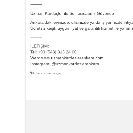
⸻
Uzman Kardeşler ile Su Tesisatınız Güvende
Ankara’daki evinizde, ofisinizde ya da iş yerinizde ihtiy
Ücretsiz keşif, uygun fiyat ve garantili hizmet ile yanını
⸻
İLETİŞİM:
Tel: +90 (543) 315 24 66
Web: www.uzmankardeslerankara.com
Instagram: @uzmankardeslerankara
Ankara su tesisatçısı