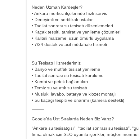
Neden Uzman Kardeşler?
• Ankara merkez ilçelerinde hızlı servis
• Deneyimli ve sertifikalı ustalar
• Tadilat sonrası su tesisatı düzenlemeleri
• Kaçak tespiti, tamirat ve yenileme çözümleri
• Kaliteli malzeme, uzun ömürlü uygulama
• 7/24 destek ve acil müdahale hizmeti
⸻
Su Tesisatı Hizmetlerimiz
• Banyo ve mutfak tesisat yenileme
• Tadilat sonrası su tesisatı kurulumu
• Kombi ve petek bağlantıları
• Temiz su ve atık su tesisatı
• Musluk, lavabo, batarya ve klozet montajı
• Su kaçağı tespiti ve onarımı (kamera destekli)
⸻
Google’da Üst Sıralarda Neden Biz Varız?
“Ankara su tesisatçısı”, “tadilat sonrası su tesisatı”, “
firma olmak için SEO uyumlu içerikler, müşteri memnun