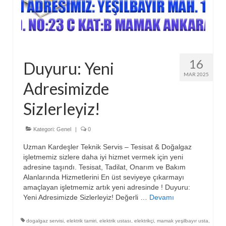
16
Duyuru: Yeni
MAR 2025
Adresimizde
Sizlerleyiz!
Kategori:
Genel
|
0
Uzman Kardeşler Teknik Servis – Tesisat & Doğalgaz
işletmemiz sizlere daha iyi hizmet vermek için yeni
adresine taşındı. Tesisat, Tadilat, Onarım ve Bakım
Alanlarında Hizmetlerini En üst seviyeye çıkarmayı
amaçlayan işletmemiz artık yeni adresinde ! Duyuru:
Yeni Adresimizde Sizlerleyiz! Değerli …
Devamı
dogalgaz servisi
,
elektrik tamiri
,
elektrik ustası
,
elektrikçi
,
mamak yeşilbayır usta
,