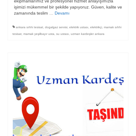
ekipmanlarımız ve profesyonel hizmet anlayışımızla
işimizi mükemmel bir şekilde yapıyoruz. Güven, kalite ve
zamanında teslim …
Devamı
ankara sıhhi tesisat
,
dogalgaz servisi
,
elektrik ustası
,
elektrikçi
,
mamak sıhhi
tesisat
,
mamak yeşilbayır usta
,
su ustası
,
uzman kardeşler ankara