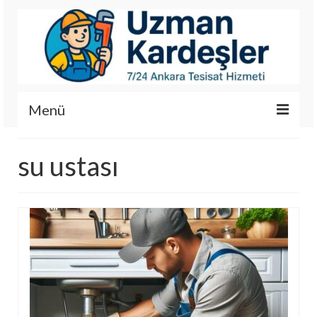
Menü
İletişim
su ustası
Hizmetlerimiz
Hakkımızda
Fotoğraf Galerisi