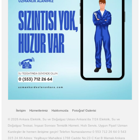
İletişim
Hizmetlerimiz
Hakkımızda
Fotoğraf Galerisi
© 2026 Ankara Elektrik, Su ve Doğalgaz Ustası Ankara’da 7/24 Elektrik, Su ve
Doğalgaz Tesisat, İnşaat Sonrası Temizlik Hizmeti. Hızlı Servis, Uygun Fiyat! Uzman
Kardeşler ile hemen iletişime geçin! Telefon Numaralarımız 0 553 712 26 64 0 543
315 24 66 Adres: Yeşilbayır Mahallesi 1768 Cadde No:23 C Kat B Mamak Ankara