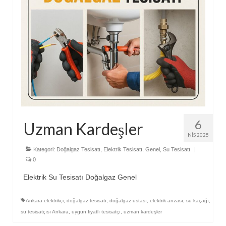
6
Uzman Kardeşler
NIS 2025
Kategori:
Doğalgaz Tesisatı
,
Elektrik Tesisatı
,
Genel
,
Su Tesisatı
|
0
Elektrik Su Tesisatı Doğalgaz Genel
Ankara elektrikçi
,
doğalgaz tesisatı
,
doğalgaz ustası
,
elektrik arızası
,
su kaçağı
,
su tesisatçısı Ankara
,
uygun fiyatlı tesisatçı
,
uzman kardeşler