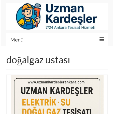
Menü
İletişim
doğalgaz ustası
Hizmetlerimiz
Hakkımızda
Fotoğraf Galerisi