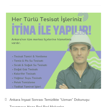
Ankara İnşaat Sonrası Temizlikte “Uzman” Dokunuşu:
Taşınmaya Hazır Pırıl Pırıl Mekanlar