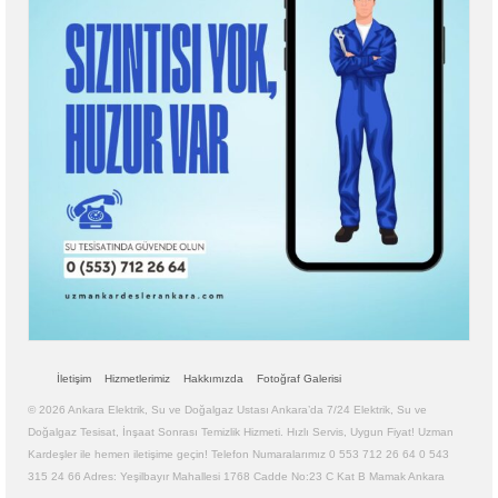
İletişim
Hizmetlerimiz
Hakkımızda
Fotoğraf Galerisi
© 2026 Ankara Elektrik, Su ve Doğalgaz Ustası Ankara’da 7/24 Elektrik, Su ve
Doğalgaz Tesisat, İnşaat Sonrası Temizlik Hizmeti. Hızlı Servis, Uygun Fiyat! Uzman
Kardeşler ile hemen iletişime geçin! Telefon Numaralarımız 0 553 712 26 64 0 543
315 24 66 Adres: Yeşilbayır Mahallesi 1768 Cadde No:23 C Kat B Mamak Ankara