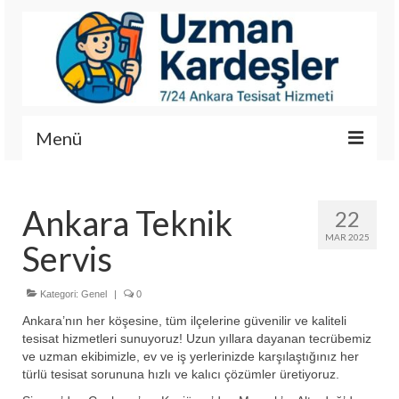
Menü
İletişim
Ankara Teknik
22
Hizmetlerimiz
MAR 2025
Servis
Hakkımızda
Fotoğraf Galerisi
Kategori:
Genel
|
0
Ankara’nın her köşesine, tüm ilçelerine güvenilir ve kaliteli
tesisat hizmetleri sunuyoruz! Uzun yıllara dayanan tecrübemiz
ve uzman ekibimizle, ev ve iş yerlerinizde karşılaştığınız her
türlü tesisat sorununa hızlı ve kalıcı çözümler üretiyoruz.